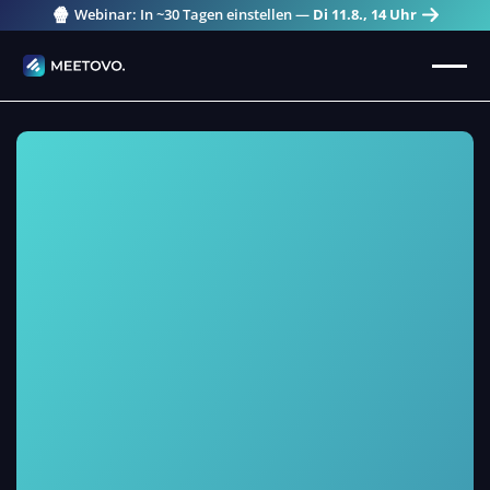
🍿
Webinar: In ~30 Tagen einstellen —
Di 11.8., 14 Uhr